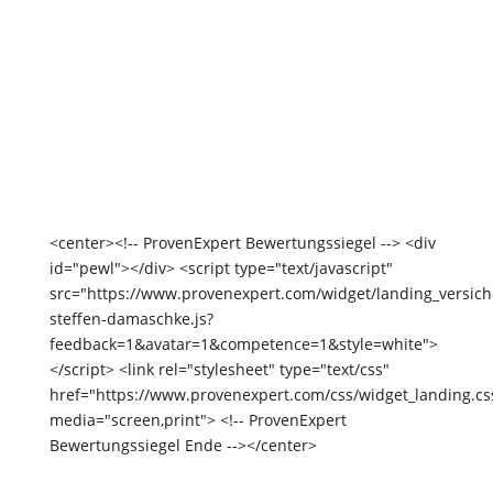
Jetzt Termin online buchen
Schreiben Sie mir
<center><!-- ProvenExpert Bewertungssiegel --> <div
id="pewl"></div> <script type="text/javascript"
src="https://www.provenexpert.com/widget/landing_versic
steffen-damaschke.js?
feedback=1&avatar=1&competence=1&style=white">
</script> <link rel="stylesheet" type="text/css"
href="https://www.provenexpert.com/css/widget_landing.cs
media="screen,print"> <!-- ProvenExpert
Bewertungssiegel Ende --></center>