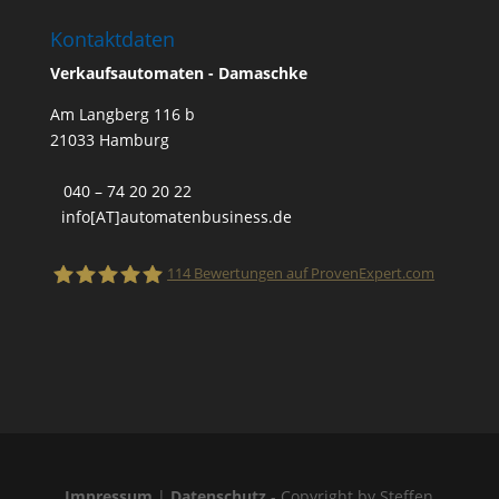
Kontaktdaten
Verkaufsautomaten - Damaschke
Am Langberg 116 b
21033 Hamburg
040 – 74 20 20 22
info[AT]automatenbusiness.de
114
Bewertungen auf ProvenExpert.com
Finanzanlage- und Versicherungsmakler
Steffen Damaschke
Impressum
|
Datenschutz
- Copyright by Steffen