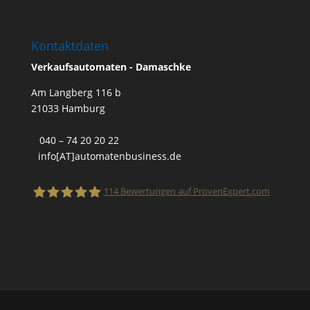
Kontaktdaten
Verkaufsautomaten - Damaschke
Am Langberg 116 b
21033 Hamburg
040 – 74 20 20 22
info[AT]automatenbusiness.de
114
Bewertungen auf ProvenExpert.com
Finanzanlage- und Versicherungsmakler
Steffen Damaschke